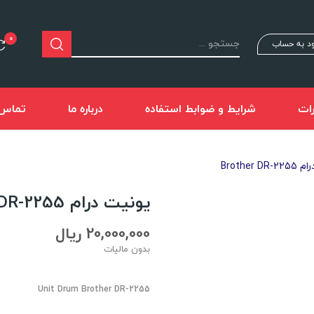
0
د به حساب
ات
شرایط و ضوابط استفاده
درباره ما
تماس ب
Brother 
یونیت درام Brother DR-2255
20,000,000 ریال
بدون مالیات
Unit Drum Brother DR-2255