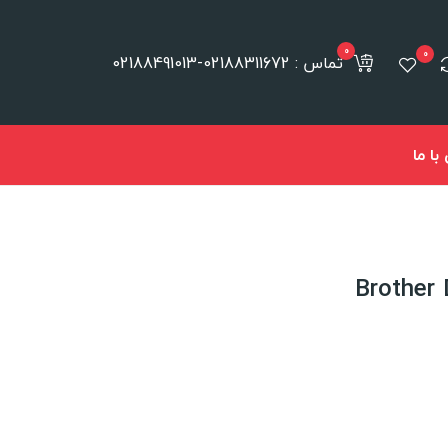
0
0
تماس : 02188311672-02188491013
ا ما