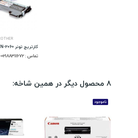
ROTHER
کارتریج تونر Brother TN-2060
تماس : 02188311672-02188491013
8 محصول دیگر در همین شاخه:
ناموجود