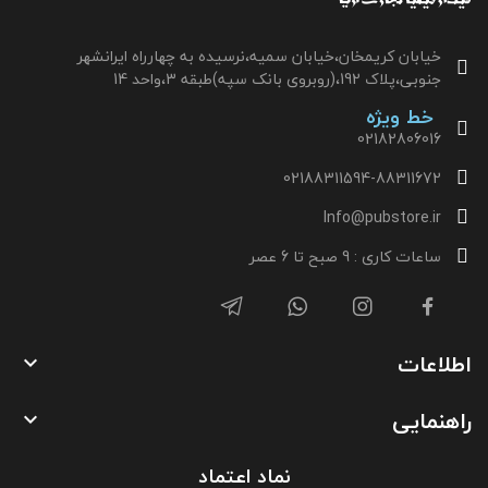
خیابان کریمخان،خیابان سمیه،نرسیده به چهارراه ایرانشهر
جنوبی،پلاک 192،(روبروی بانک سپه)طبقه 3،واحد 14
خط ویژه
02182806016
02188311594-88311672
Info@pubstore.ir
ساعات کاری : 9 صبح تا 6 عصر
اطلاعات

راهنمایی

نماد اعتماد