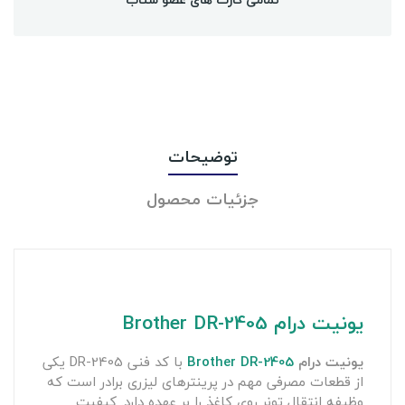
توضیحات
جزئیات محصول
یونیت درام Brother DR-2405
یونیت درام
Brother DR-2405
با کد فنی DR-2405 یکی
از قطعات مصرفی مهم در پرینترهای لیزری برادر است که
وظیفه انتقال تونر روی کاغذ را بر عهده دارد. کیفیت