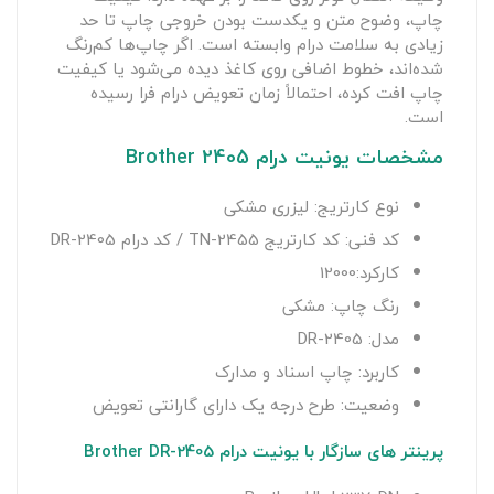
چاپ، وضوح متن و یکدست بودن خروجی چاپ تا حد
زیادی به سلامت درام وابسته است. اگر چاپ‌ها کم‌رنگ
شده‌اند، خطوط اضافی روی کاغذ دیده می‌شود یا کیفیت
چاپ افت کرده، احتمالاً زمان تعویض درام فرا رسیده
است.
مشخصات یونیت درام Brother 2405
نوع کارتریج: لیزری مشکی
کد فنی: کد کارتریج TN-2455 / کد درام DR-2405
کارکرد:12000
رنگ چاپ: مشکی
مدل: DR-2405
کاربرد: چاپ اسناد و مدارک
وضعیت: طرح درجه یک دارای گارانتی تعویض
پرینتر های سازگار با یونیت درام Brother DR-2405