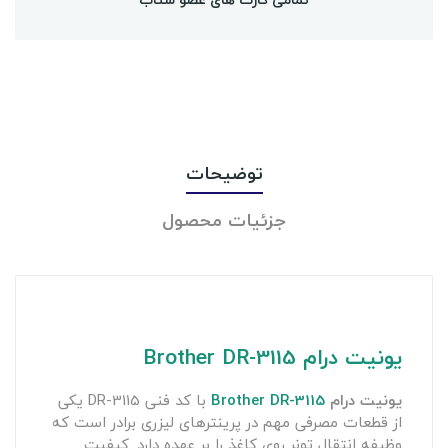
توضیحات
جزئیات محصول
یونیت درام Brother DR-3115
یونیت درام
Brother DR-3115
با کد فنی DR-3115 یکی
از قطعات مصرفی مهم در پرینترهای لیزری برادر است که
وظیفه انتقال تونر روی کاغذ را بر عهده دارد. کیفیت