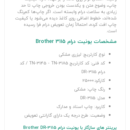
چاپ، وضوح متن و یکدست بودن خروجی چاپ تا حد
زیادی به سلامت درام وابسته است. اگر چاپ‌ها کم‌رنگ
شده‌اند، خطوط اضافی روی کاغذ دیده می‌شود یا کیفیت
چاپ افت کرده، احتمالاً زمان تعویض درام فرا رسیده
است.
مشخصات یونیت درام Brother 3115
نوع کارتریج: لیزری مشکی
کد فنی: کد کارتریج TN-3145 - TN-3185 / کد
درام DR-3115
کارکرد:25000
رنگ چاپ: مشکی
مدل: DR-3115
کاربرد: چاپ اسناد و مدارک
وضعیت: طرح درجه یک دارای گارانتی تعویض
پرینتر های سازگار با یونیت درام Brother DR-3115