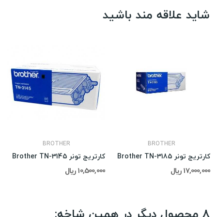
شاید علاقه مند باشید
BROTHER
BROTHER
کارتریج تونر Brother TN-3185
کارتریج تونر Brother TN-3145
17,000,000 ریال
10,500,000 ریال
8 محصول دیگر در همین شاخه: