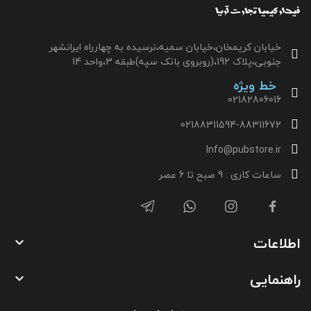
خیابان کریمخان،خیابان سمیه،نرسیده به چهارراه ایرانشهر
جنوبی،پلاک 192،(روبروی بانک سپه)طبقه 3،واحد 14
خط ویژه
02182806016
02188311594-88311672
Info@pubstore.ir
ساعات کاری : 9 صبح تا 6 عصر
اطلاعات

راهنمایی
