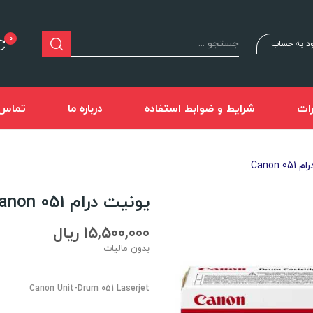
0
د به حساب
ات
شرایط و ضوابط استفاده
درباره ما
تماس ب
Canon 
یونیت درام Canon 051
15,500,000 ریال
بدون مالیات
Canon Unit-Drum 051 Laserjet