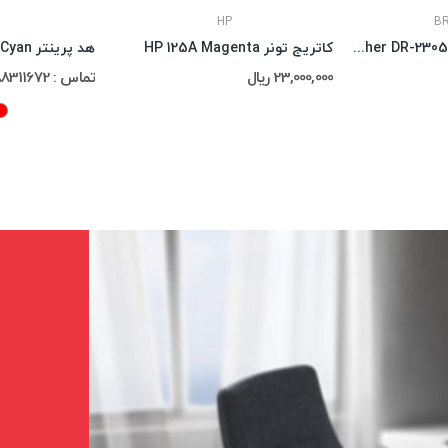
HP
B
کارتریج یونیت درام Brother DR-2305
کاتریج تونر HP 125A Magenta
23,000,000 ریال
تماس : 02188311672-02188491013