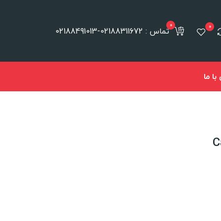
0
0
تماس : 02188311672-02188491013
ا ما