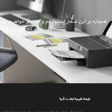
همواره بر این شعار استواریم و استوار خواهیم بود
مفتخریم که بهترین ها ما ر
خیابان کریمخان،خیابان سمیه،نرسیده به چهارراه ایرانشهر