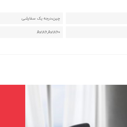
چین،درجه یک سفارشی
Av186,av1860