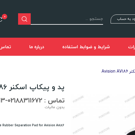
0
د به حساب
ات
شرایط و ضوابط استفاده
درباره ما
تماس ب
Avisio
پد و پیکاپ اسکنر Avision AV186
تماس : 02188311672-02188491013
بدون مالیات
e Rubber Separation Pad for Avision Av186