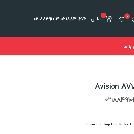
0
0
تماس : 02188311672-02188491013
ا ما
Scanner Pickup Feed Roller Tir