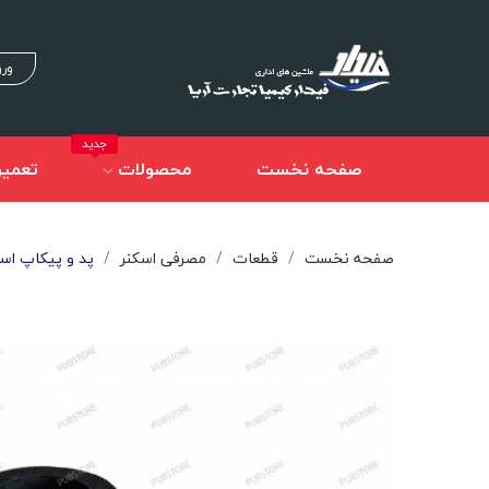
ورو
جدید
صفحه نخست
محصولات
تعمیر
صفحه نخست
قطعات
مصرفی اسکنر
پد و پیکاپ اسکنر n AV186