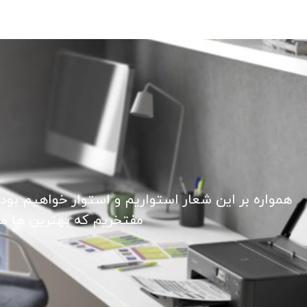
همواره بر این شعار استواریم و استوار خواهیم بود
مفتخریم که بهترین ها ما ر