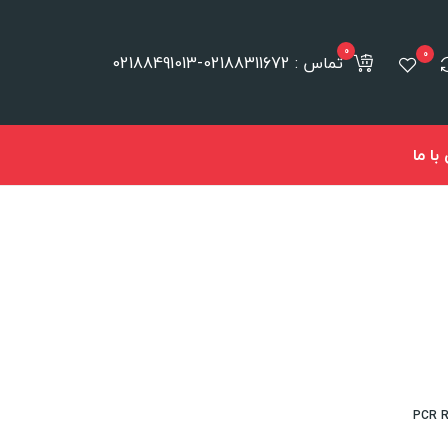
0
0
تماس : 02188311672-02188491013
ا ما
PCR R