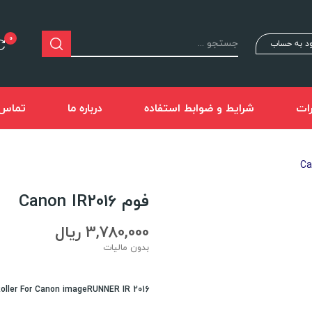
0
د به حساب
ات
شرایط و ضوابط استفاده
درباره ما
تماس ب
فوم Canon IR2016
3,780,000 ریال
بدون مالیات
oller For Canon imageRUNNER IR 2016