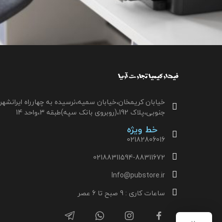
خیابان کریمخان،خیابان سمیه،نرسیده به چهارراه ایرانشهر
جنوبی،پلاک 192،(روبروی بانک سپه)طبقه 3،واحد 14
خط ویژه
02182806016
02188311594-88311672
Info@pubstore.ir
ساعات کاری : 9 صبح تا 6 عصر