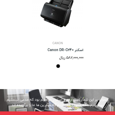
CANON
اسکنر Canon DR-C240
582,000,000 ریال
همواره بر این شعار استواریم و استوار خواهیم بود که مدعی نیستیم
بهترینیم بلکه همواره مفتخریم که بهترین ها ما را برگزیده اند