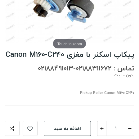
Touch to zoom
پیکاپ اسکنر با مغزی Canon M160-C240
تماس : 02188311672-02188491013
بدون مالیات
Pickup Roller Canon M160,C240
اضافه به سبد