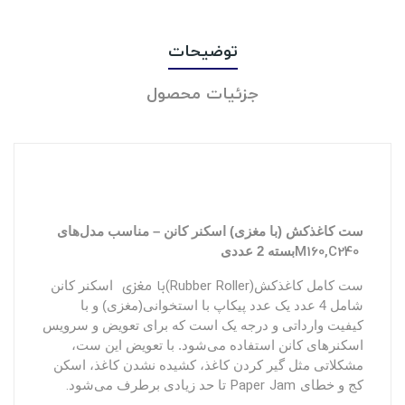
توضیحات
جزئیات محصول
ست کاغذکش (با مغزی) اسکنر کانن – مناسب مدل‌های
M160,C240
بسته 2 عددی
با مغزی(Rubber Roller)
ست کامل کاغذکش
اسکنر کانن
شامل 4
عدد یک عدد پیکاپ با استخوانی(مغزی) و با
کیفیت وارداتی و درجه یک است که برای تعویض و سرویس
اسکنرهای کانن استفاده می‌شود. با تعویض این ست،
مشکلاتی مثل گیر کردن کاغذ، کشیده نشدن کاغذ، اسکن
.
Paper Jam
کج و خطای
تا حد زیادی برطرف می‌شود