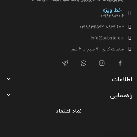
خط ویژه
02182806016
02188311594-88311672
Info@pubstore.ir
ساعات کاری : 9 صبح تا 6 عصر
اطلاعات

راهنمایی

نماد اعتماد