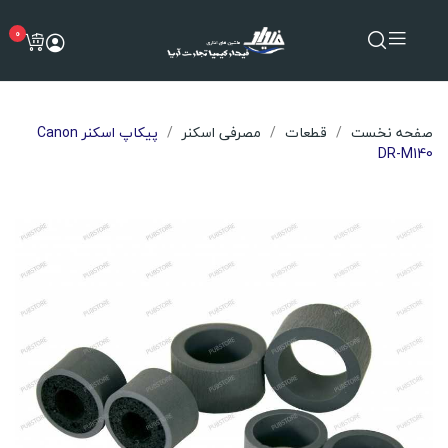
0
صفحه نخست
قطعات
مصرفی اسکنر
پیکاپ اسکنر Canon
DR-M140