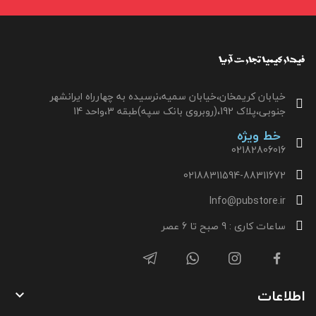
خیابان کریمخان،خیابان سمیه،نرسیده به چهارراه ایرانشهر
جنوبی،پلاک 192،(روبروی بانک سپه)طبقه 3،واحد 14
خط ویژه
02182806016
02188311594-88311672
Info@pubstore.ir
ساعات کاری : 9 صبح تا 6 عصر
اطلاعات
