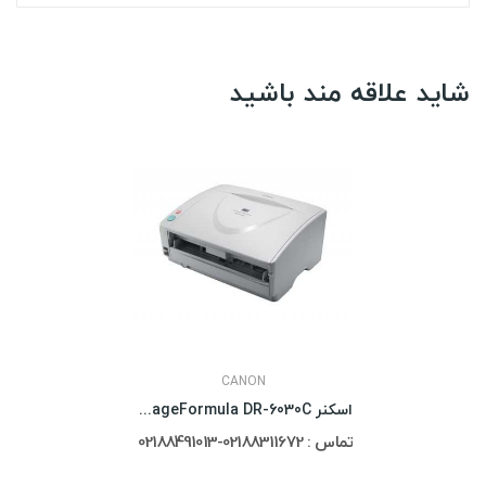
شاید علاقه مند باشید
CANON
اسکنر Canon ImageFormula DR-6030C
تماس : 02188311672-02188491013