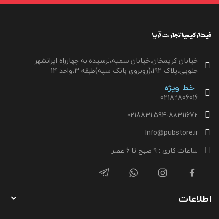
خیابان کریمخان،خیابان سمیه،نرسیده به چهارراه ایرانشهر
جنوبی،پلاک 192،(روبروی بانک سپه)طبقه 3،واحد 14
خط ویژه
02182806016
02188311594-88311672
Info@pubstore.ir
ساعات کاری : 9 صبح تا 6 عصر
اطلاعات
