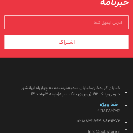
خبرنامه
اشتراک
خیابان کریمخان،خیابان سمیه،نرسیده به چهارراه ایرانشهر
جنوبی،پلاک 192،(روبروی بانک سپه)طبقه 3،واحد 14
خط ویژه
02182806016
02188311594-88311672
Info@pubstore.ir