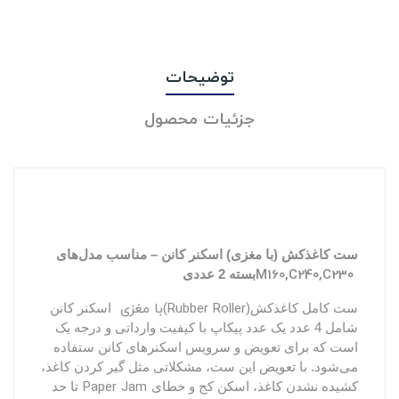
توضیحات
جزئیات محصول
ست کاغذکش (با مغزی) اسکنر کانن – مناسب مدل‌های
M160,C240,C230
بسته 2 عددی
با مغزی(Rubber Roller)
ست کامل کاغذکش
اسکنر کانن
شامل 4
عدد یک عدد پیکاپ با کیفیت وارداتی و درجه یک
است که برای تعویض و سرویس اسکنرهای کانن ستفاده
می‌شود. با تعویض این ست، مشکلاتی مثل گیر کردن کاغذ،
Paper Jam
کشیده نشدن کاغذ، اسکن کج و خطای
تا حد