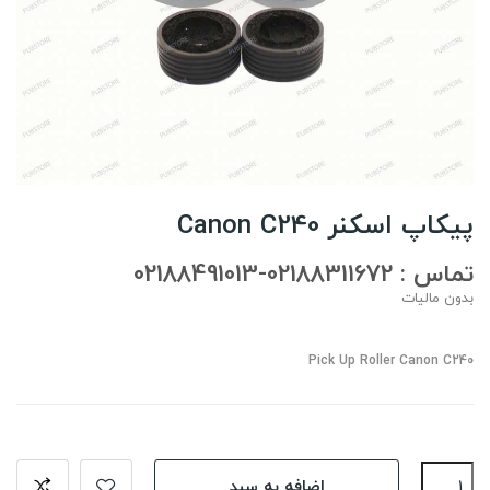
پیکاپ اسکنر Canon C240
تماس : 02188311672-02188491013
بدون مالیات
Pick Up Roller Canon C240
اضافه به سبد