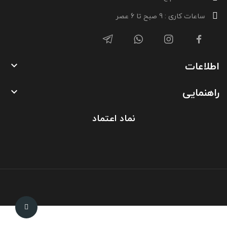
ساعات کاری : 9 صبح تا 6 عصر
اطلاعات

راهنمایی

نماد اعتماد