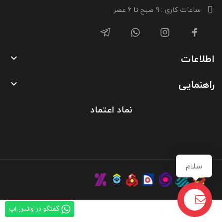
ساعات کاری : 9 صبح تا 6 عصر
اطلاعات

راهنمایی

نماد اعتماد
سلام
گفتگو در واتس اپ