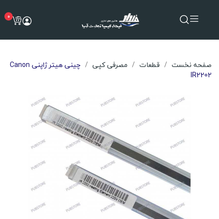
0
صفحه نخست
قطعات
مصرفی کپی
چینی هیتر ژاپنی Canon
IR2202