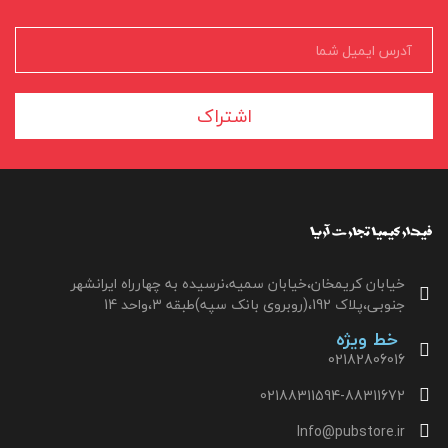
اشتراک
خیابان کریمخان،خیابان سمیه،نرسیده به چهارراه ایرانشهر
جنوبی،پلاک 192،(روبروی بانک سپه)طبقه 3،واحد 14
خط ویژه
02182806016
02188311594-88311672
Info@pubstore.ir