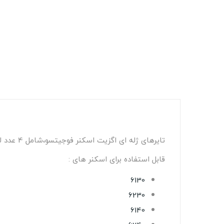
تایرهای ژله ای اگزیت اسکنر فوجیتسو،شامل 4 عدد لاستیک.
قابل استفاده برای اسکنر های :
6130
6230
6140