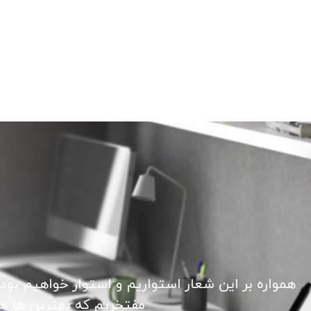
همواره بر این شعار استواریم و استوار خواهیم بود
مفتخریم که بهترین ها ما ر