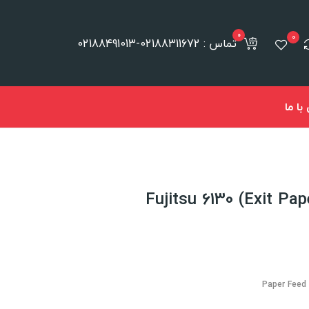
0
0
تماس : 02188311672-02188491013
ا ما
Paper Feed 