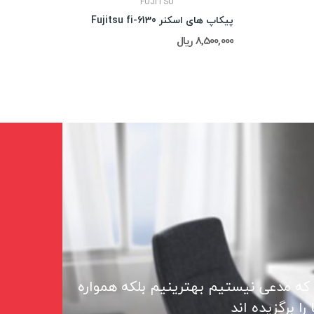
FUJITSU
پیکاپ های اسکنر Fujitsu fi-6130
8,500,000 ریال
 که مدعی نیستیم بهترینیم بلکه همواره
ا برگزیده اند