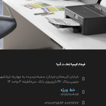
خیابان کریمخان،خیابان سمیه،نرسیده به چهارراه ایرانشهر
جنوبی،پلاک 192،(روبروی بانک سپه)طبقه 3،واحد 14
خط ویژه
02182806016
02188311594-88311672