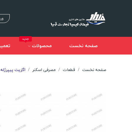
ورو
جدید
صفحه نخست
محصولات
تعمیر
صفحه نخست
قطعات
مصرفی اسکنر
اگزیت پیپرژله ای (r) Fujitsu 6130