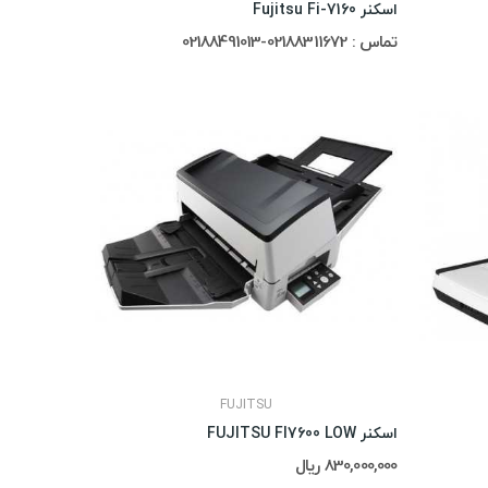
اسکنر Fujitsu Fi-7160
تماس : 02188311672-02188491013
FUJITSU
اسکنر FUJITSU FI7600 LOW
830,000,000 ریال