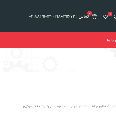
0
0
تماس : 02188311672-02188491013
ا ما
و چندملیتی است، که هم‌اکنون پس از IBM و HPبه‌عنوان سومین ارائه‌کننده خدمات فناوری اطلاعات در جهان، محسوب می‌شود. دفتر مرکزی