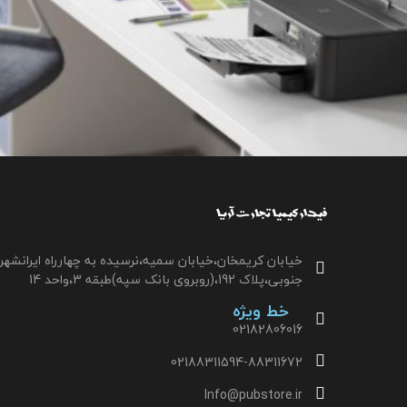
خیابان کریمخان،خیابان سمیه،نرسیده به چهارراه ایرانشهر
جنوبی،پلاک 192،(روبروی بانک سپه)طبقه 3،واحد 14
خط ویژه
02182806016
02188311594-88311672
Info@pubstore.ir