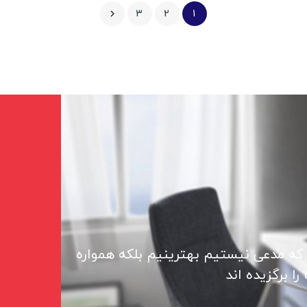
3
2
1

 که مدعی نیستیم بهترینیم بلکه همواره
ا برگزیده اند