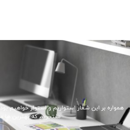
همواره بر این شعار استواریم و استوار خواهیم بود
مفتخریم که بهترین ها ما ر