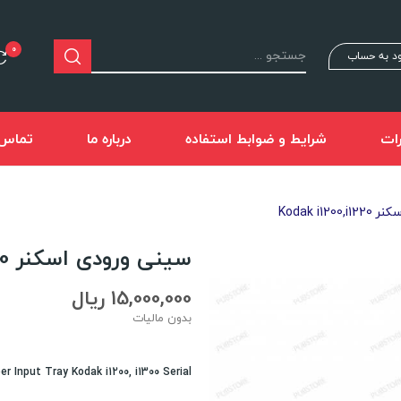
0
د به حساب
ات
شرایط و ضوابط استفاده
درباره ما
تماس ب
Kodak i12
سینی ورودی اسکنر Kodak i1200,i1220
15,000,000 ریال
بدون مالیات
er Input Tray Kodak i1200, i1300 Serial