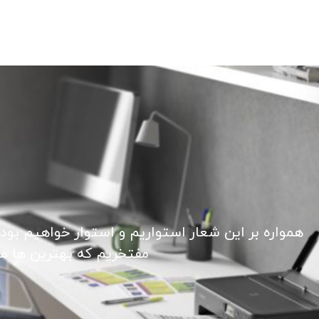
همواره بر این شعار استواریم و استوار خواهیم بود
مفتخریم که بهترین ها ما ر