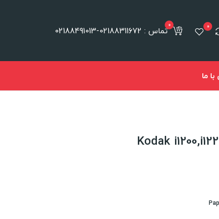
0
0
تماس : 02188311672-02188491013
ا ما
Pap