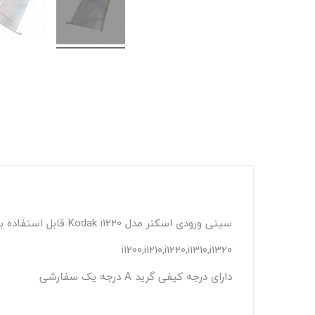
سینی ورودی اسکنر مدل Kodak i1220 قابل استفاده برای مدل های :
i1200,i1210,i1220,i1310,i1320
دارای درجه کیفی گرید A درجه یک سفارشی