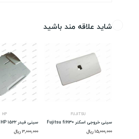
شاید علاقه مند باشید
HP
FUJITSU
سینی ورودی اسکنر Kodak s2070,e1050
سینی خروجی اسکنر Fujitsu fi6130
سینی فیدر HP 1522
15,000,000 ریال
3,000,000 ریال