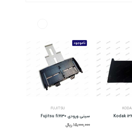
ناموجود
FUJITSU
KODA
سینی ورودی Fujitsu fi6130
15,000,000 ریال
30,000,000 ریال