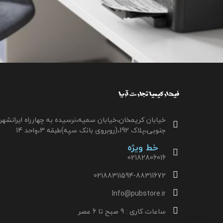
خیابان کریمخان،خیابان سمیه،نرسیده به چهارراه ایرانشهر
جنوبی،پلاک 192،(روبروی بانک سپه)طبقه 3،واحد 14
خط ویژه
02182806016
02188311594-88311672
Info@pubstore.ir
ساعات کاری : 9 صبح تا 6 عصر