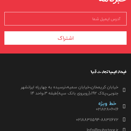
اشتراک
خیابان کریمخان،خیابان سمیه،نرسیده به چهارراه ایرانشهر
جنوبی،پلاک 192،(روبروی بانک سپه)طبقه 3،واحد 14
خط ویژه
02182806016
02188311594-88311672
Info@pubstore.ir