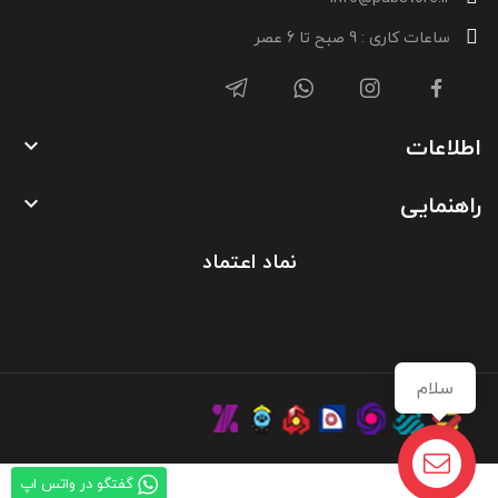
ساعات کاری : 9 صبح تا 6 عصر
اطلاعات

راهنمایی

نماد اعتماد
سلام
گفتگو در واتس اپ