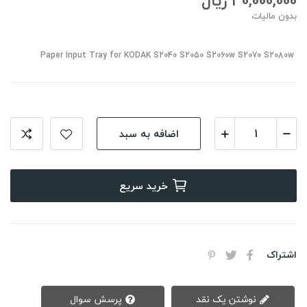
30,000,000 ریال
بدون مالیات
Paper Input Tray for KODAK S2040 S2050 S2060w S2070 S2080w
اضافه به سبد
خرید سریع
اشتراک
نوشتن یک نقد
پرسش سوال