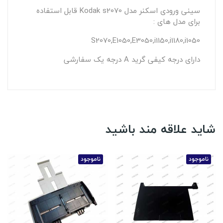
سینی ورودی اسکنر مدل Kodak s2070 قابل استفاده
برای مدل های :
S2070,E1050,E3050,i1150,i1180,i1050
دارای درجه کیفی گرید A درجه یک سفارشی
شاید علاقه مند باشید
ناموجود
ناموجود