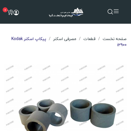
0
صفحه نخست
قطعات
مصرفی اسکنر
پیکاپ اسکنر Kodak
i2900