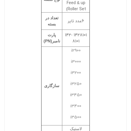
Feed
up
&
Roller Set
)
تعداد در
6عدد تایر
بسته
1428101 142-
پارت
8101
نامبر(PN)
i2900
i3000
i3200
i3250
سازگاری
i3450
i3400
i3500
لاستیک