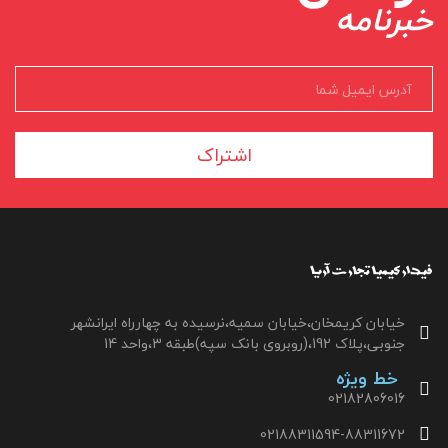
خبرنامه
اشتراک
خیابان کریمخان،خیابان سمیه،نرسیده به چهارراه ایرانشهر
جنوبی،پلاک 192،(روبروی بانک سپه)طبقه 3،واحد 14
خط ویژه
02182806016
02188311594-88311672