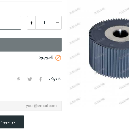
ناموجود

اشتراک
در صورت 