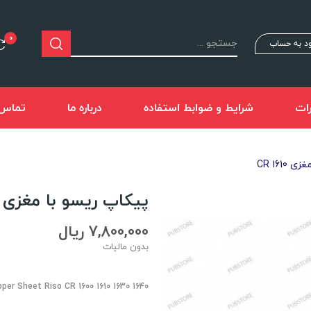
0
د به حساب
ات
شرایط و ضوابط استفاده
درباره ما
تماس ب
CR 161
پیکاپ ریسو با مغزی CR 1610
7,800,000 ریال
بدون مالیات
pper Sheet Riso CR 1600 1610 1630 1640