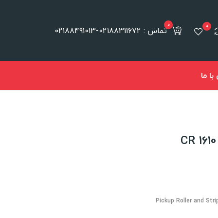
0
0
تماس : 02188311672-02188491013
ا ما
Pickup Roller and Stri