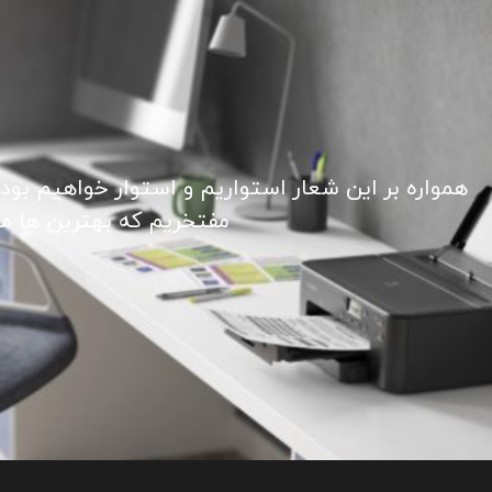
همواره بر این شعار استواریم و استوار خواهیم بود
مفتخریم که بهترین ها ما ر