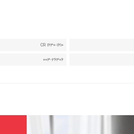
CR 1630-1610
003-26306