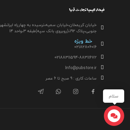
خیابان کریمخان،خیابان سمیه،نرسیده به چهارراه ایرانشهر
جنوبی،پلاک 192،(روبروی بانک سپه)طبقه 3،واحد 14
خط ویژه
02182806016
02188311594-88311672
Info@pubstore.ir
ساعات کاری : 9 صبح تا 6 عصر
سلام