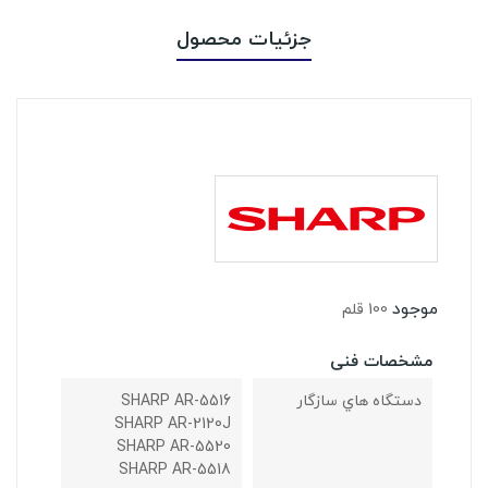
جزئیات محصول
موجود
100 قلم
مشخصات فنی
دستگاه هاي سازگار
SHARP AR-5516
SHARP AR-2120J
SHARP AR-5520
SHARP AR-5518