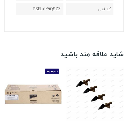
کد فنی
PSEL0149QSZZ
شاید علاقه مند باشید
ناموجود