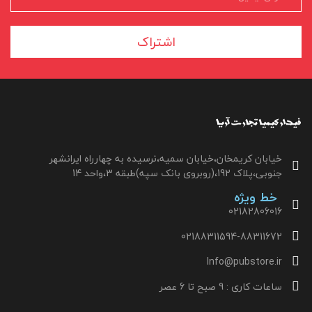
اشتراک
خیابان کریمخان،خیابان سمیه،نرسیده به چهارراه ایرانشهر
جنوبی،پلاک 192،(روبروی بانک سپه)طبقه 3،واحد 14
خط ویژه
02182806016
02188311594-88311672
Info@pubstore.ir
ساعات کاری : 9 صبح تا 6 عصر