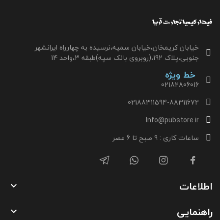
خیابان کریمخان،خیابان سمیه،نرسیده به چهارراه ایرانشهر
جنوبی،پلاک 192،(روبروی بانک سپه)طبقه 3،واحد 14
خط ویژه
02182806016
02188311594-88311672
Info@pubstore.ir
ساعات کاری : 9 صبح تا 6 عصر
اطلاعات

راهنمایی
