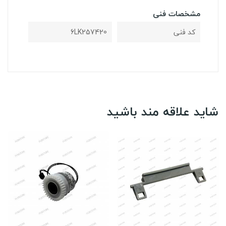
مشخصات فنی
کد فنی
6LK257420
شاید علاقه مند باشید