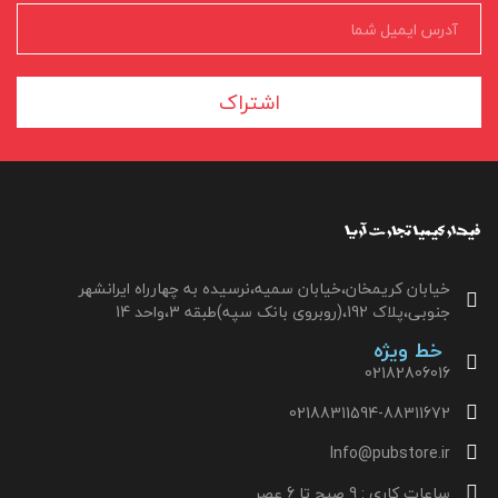
اشتراک
خیابان کریمخان،خیابان سمیه،نرسیده به چهارراه ایرانشهر
جنوبی،پلاک 192،(روبروی بانک سپه)طبقه 3،واحد 14
خط ویژه
02182806016
02188311594-88311672
Info@pubstore.ir
ساعات کاری : 9 صبح تا 6 عصر