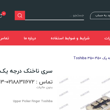
0
د به حساب
ات
شرایط و ضوابط استفاده
درباره ما
تماس ب
Toshiba 3
سری ناخنک درجه یک 450-oshiba 350
تماس : 02188311672-02188491013
بدون مالیات
Upper Picker Finger Toshiba