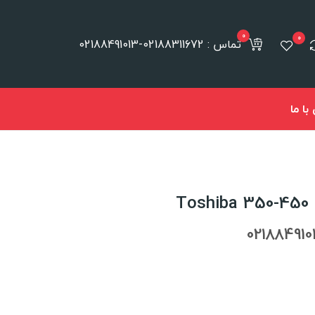
0
0
تماس : 02188311672-02188491013
ا ما
T