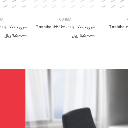
BA
TOSHIBA
T
سری ناخنک هات Toshiba 166-163
5,500,000 ریال
9,500,000 ریال