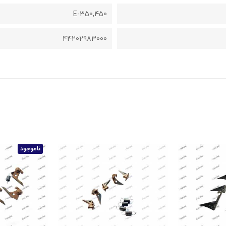
E-350,450
44202983000
ناموجود