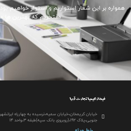
همواره بر این شعار استواریم و استوار خواهیم بود
مفتخریم که بهترین ها ما ر
خیابان کریمخان،خیابان سمیه،نرسیده به چهارراه ایرانشهر
جنوبی،پلاک 192،(روبروی بانک سپه)طبقه 3،واحد 14
خط ویژه