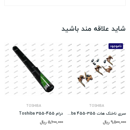
شاید علاقه مند باشید
ناموجود
TOSHIBA
TOSHIBA
سری ناخنک هات Toshiba 455-355
درام Toshiba 355-455
9,500,000 ریال
5,600,000 ریال