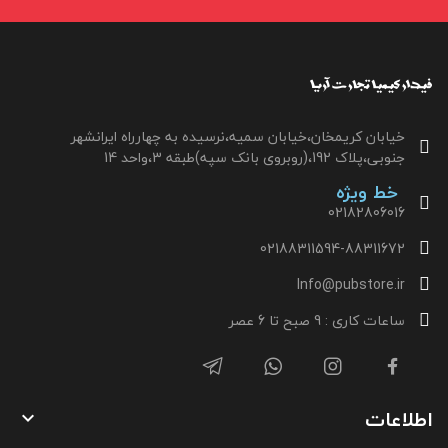
خیابان کریمخان،خیابان سمیه،نرسیده به چهارراه ایرانشهر
جنوبی،پلاک 192،(روبروی بانک سپه)طبقه 3،واحد 14
خط ویژه
02182806016
02188311594-88311672
Info@pubstore.ir
ساعات کاری : 9 صبح تا 6 عصر
اطلاعات
