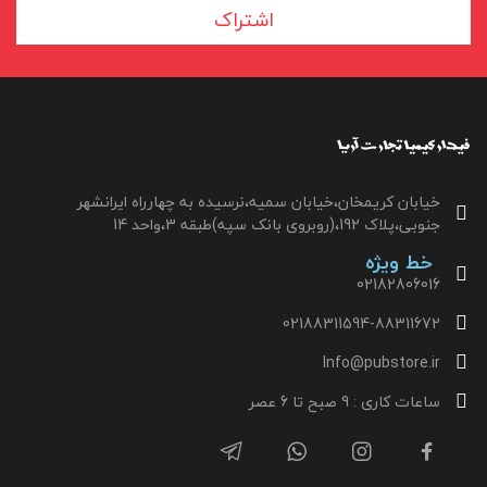
اشتراک
خیابان کریمخان،خیابان سمیه،نرسیده به چهارراه ایرانشهر
جنوبی،پلاک 192،(روبروی بانک سپه)طبقه 3،واحد 14
خط ویژه
02182806016
02188311594-88311672
Info@pubstore.ir
ساعات کاری : 9 صبح تا 6 عصر