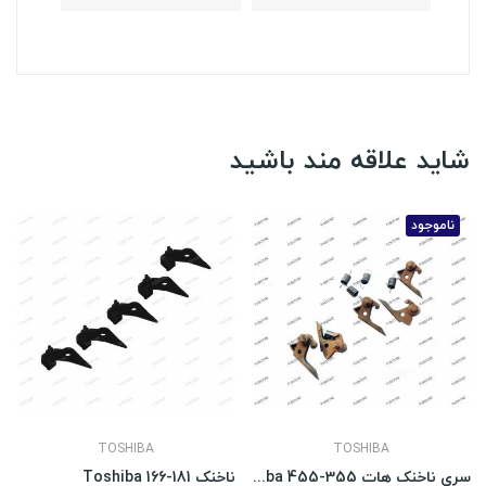
شاید علاقه مند باشید
ناموجود
TOSHIBA
TOSHIBA
سری ناخنک هات Toshiba 455-355
ناخنک Toshiba 166-181