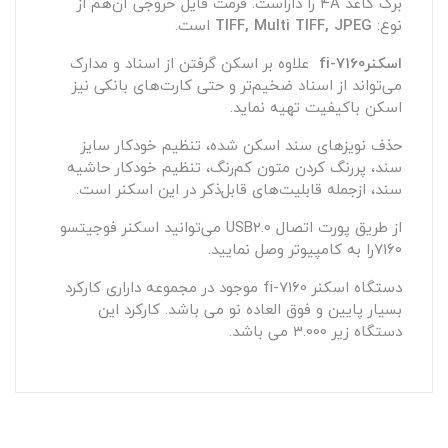
برگ کاغذ
A
۴ را داراست. فرمت فایل خروجی آن‌هم از
نوع:
TIFF, Multi TIFF, JPEG
است.
اسکنر
fi-7160
علاوه بر اسکن گرفتن از اسناد و مدارک
می‌تواند از اسناد ضخیم‌تر و حتی کارت‌های بانکی نیز
اسکن باکیفیت تهیه نماید.
حذف نویزهای سند اسکن شده، تنظیم خودکار سایز
سند، پررنگ کردن متون کم‌رنگ، تنظیم خودکار حاشیه
سند، ازجمله قابلیت‌های قابل‌ذکر در این اسکنر است.
از طریق پورت اتصال
USB2.0
می‌توانید اسکنر فوجیتسو
7160را به کامپیوتر وصل نمایید.
دستگاه اسکنر fi-7160 موجود در مجموعه داراری کارکرد
بسیار پایین و فوق العاده نو می باشد. کارکرد این
دستگاه زیر 3.000 می باشد.