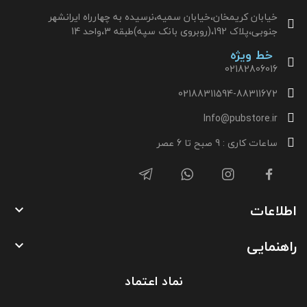
خیابان کریمخان،خیابان سمیه،نرسیده به چهارراه ایرانشهر
جنوبی،پلاک 192،(روبروی بانک سپه)طبقه 3،واحد 14
خط ویژه
02182806016
02188311594-88311672
Info@pubstore.ir
ساعات کاری : 9 صبح تا 6 عصر
اطلاعات

راهنمایی

نماد اعتماد