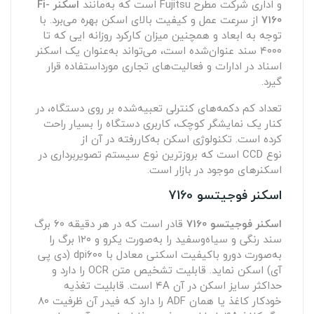
و اداری شرکت مطرح
Fujitsu
است که به‌مانند
اسکنر
Fi-
7160
از سرعت عمل و کیفیت بالای اسکن بهره می‌برد. با
توجه به ابعاد و همچنین میزان کارکرد روزانه ایی که تا
۴۰۰۰ سند عنوان‌شده است، می‌تواند به‌عنوان یک اسکنر
اسناد در ادارات و فعالیت‌های تجاری مورداستفاده قرار
گیرد.
تعداد کم دکمه‌های کنترلی تعبیه‌شده بر روی دستگاه، در
کنار یک نمایشگر کوچک، کاربری دستگاه را بسیار راحت
کرده است. تکنولوژی اسکن به‌کاررفته در آن از
نوع
CCD
است که بروزترین نوع سیستم تصویربرداری در
اسکنرهای موجود در بازار است.
اسکنر فوجیتسو 7160
اسکنر فوجیتسو 7160
قادر است که در هر دقیقه ۶۰ برگ
سند رنگی و سیاه‌وسفید را به‌صورت یکرو و ۱۲۰ برگ را
به‌صورت دورو باکیفیت اسکنی معادل با ۶۰۰
dpi
(دی پی
آی) اسکن نماید. قابلیت تشخیص متن
OCR
را دارد و
حداکثر سایز اسکن در آن
A
۴ است. قابلیت تغذیه
خودکار کاغذ یا همان
ADF
را دارد که فیدر آن ظرفیت ۸۰