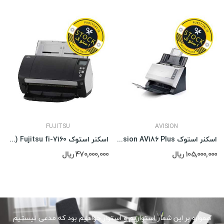
FUJITSU
AVISION
اسکنر استوک Avision AV186 Plus
اسکنر استوک Fujitsu fi-7160 (در حد)
105,000,000 ریال
470,000,000 ریال
همواره بر این شعار استواریم و استوار خواهیم بود که مدعی نیستیم