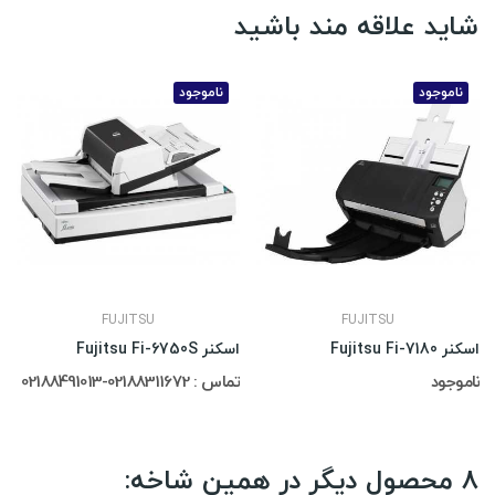
شاید علاقه مند باشید
ناموجود
ناموجود
FUJITSU
FUJITSU
اسکنر Fujitsu Fi-7180
اسکنر Fujitsu Fi-6750S
ناموجود
تماس : 02188311672-02188491013
8 محصول دیگر در همین شاخه: