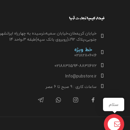
خیابان کریمخان،خیابان سمیه،نرسیده به چهارراه ایرانشهر
جنوبی،پلاک 192،(روبروی بانک سپه)طبقه 3،واحد 14
خط ویژه
02182806016
02188311594-88311672
Info@pubstore.ir
ساعات کاری : 9 صبح تا 6 عصر
سلام