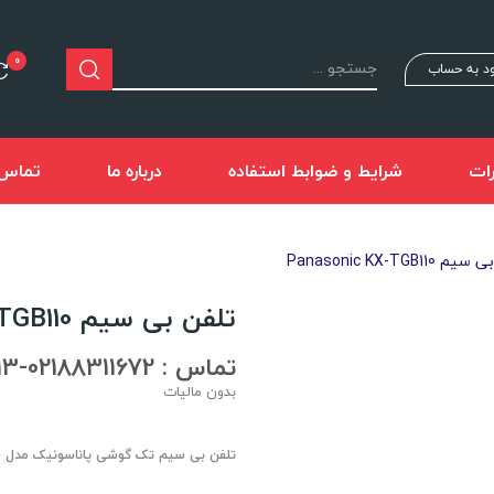
0
د به حساب
ات
شرایط و ضوابط استفاده
درباره ما
تماس ب
Panasonic KX-TGB110
تلفن بی سیم Panasonic KX-TGB110
تماس : 02188311672-02188491013
بدون مالیات
تلفن بی سیم تک گوشی پاناسونیک مدل KX-TGB110 Wireless Phone