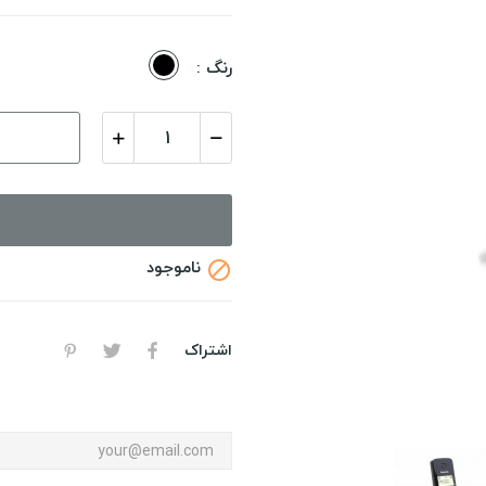
مشکی
رنگ :
ناموجود

اشتراک