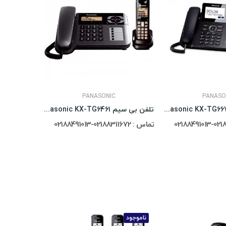
PANASONIC
PANASO
تلفن بی سیم Panasonic KX-TG6671
تلفن بی سیم Panasonic KX-TG6461
تماس : 02188311672-02188491013
تماس : 02188311672-02188491013
ناموجود