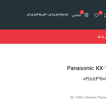
0
0
تماس : 02188311672-02188491013
ا ما