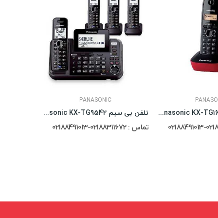
PANASONIC
PANASO
تلفن بی سیم Panasonic KX-TG1611
تلفن بی سیم Panasonic KX-TG9542
تماس : 02188311672-02188491013