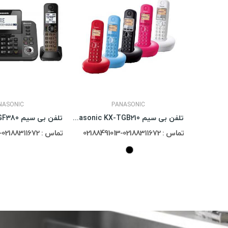
NASONIC
PANASONIC
تلفن بی سیم Panasonic KX-TGB210
تماس : 02188311672-02188491013
تماس : 02188311672-02188491013