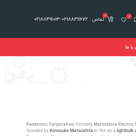
0
0
تماس : 02188311672-02188491013
ا ما
Panasonic Corporation
, formerly
Matsushita Electric I
founded by
Kōnosuke Matsushita
in 1918 as a
lightbulb