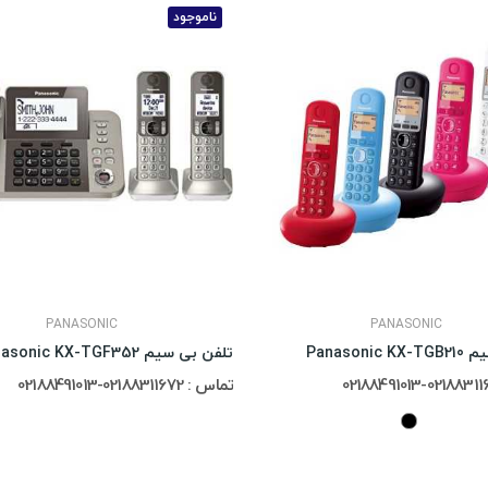
ناموجود
PANASONIC
PANASONIC
Panasoni
تلفن بی سیم Panasonic KX-TGF352
تماس : 02188311672-02188491013