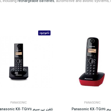
, including
rechargeable batteries
, automotive and avionic systems, 
ناموجود
PANASONIC
PANASONIC
Panasoni
تلفن بی سیم Panasonic KX-TG1711