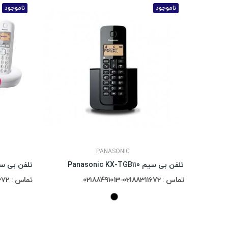
ناموجود
ناموجود
PANASONIC
تلفن بی سیم Panasonic KX-TGB110
تلفن بی سیم c KX-TGB210
تماس : 02188311672-02188491013
تماس : 02188311672-02188491013