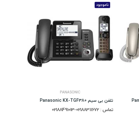
ناموجود
PANASONIC
تلفن بی سیم Panasonic KX-TGF380
تماس : 02188311672-02188491013