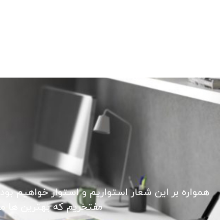
همواره بر این شعار استواریم و استوار خواهیم بود
مفتخریم که بهترین ها ما ر