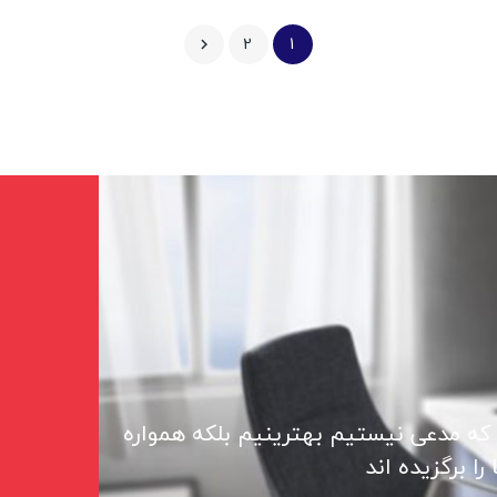
2
1

 که مدعی نیستیم بهترینیم بلکه همواره
ا برگزیده اند