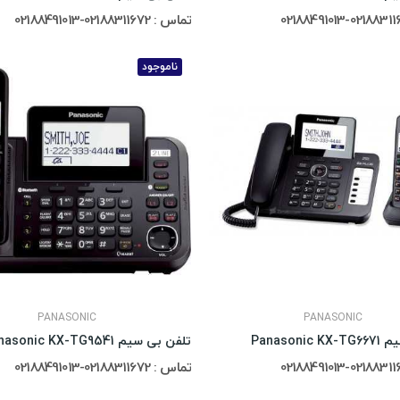
تماس : 02188311672-02188491013
ناموجود
PANASONIC
PANASONIC
Panasoni
تلفن بی سیم Panasonic KX-TG9541
تماس : 02188311672-02188491013