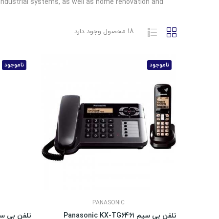
industrial systems, as well as home renovation and
18 محصول وجود دارد
ناموجود
ناموجود
PANASONIC
تلفن بی سیم Panasonic KX-TG6461
تلفن بی سیم c KX-TG1611