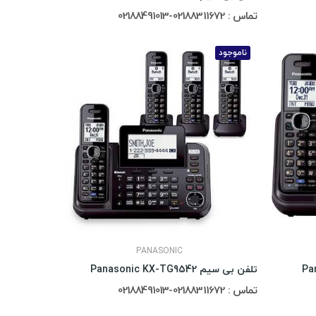
تماس : 02188311672-02188491013
ناموجود
PANASONIC
تلفن بی سیم Panasonic KX-TG9542
تماس : 02188311672-02188491013