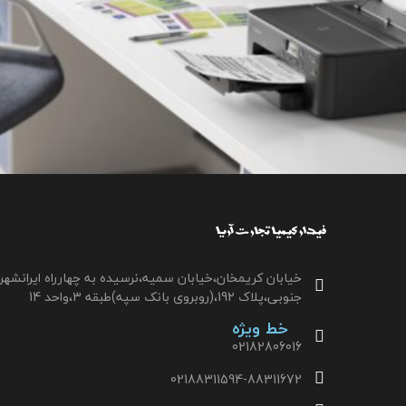
خیابان کریمخان،خیابان سمیه،نرسیده به چهارراه ایرانشهر
جنوبی،پلاک 192،(روبروی بانک سپه)طبقه 3،واحد 14
خط ویژه
02182806016
02188311594-88311672