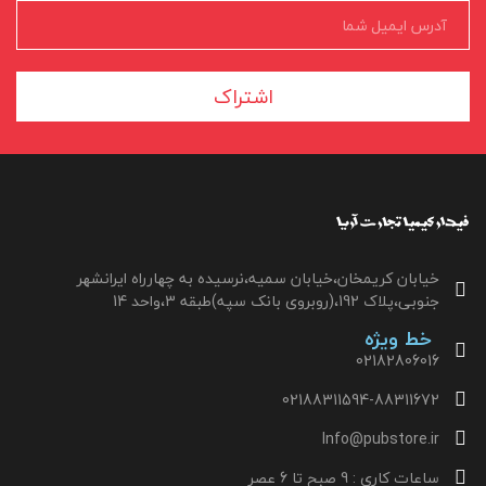
اشتراک
خیابان کریمخان،خیابان سمیه،نرسیده به چهارراه ایرانشهر
جنوبی،پلاک 192،(روبروی بانک سپه)طبقه 3،واحد 14
خط ویژه
02182806016
02188311594-88311672
Info@pubstore.ir
ساعات کاری : 9 صبح تا 6 عصر