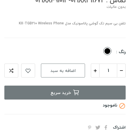
تماس : 02188311672-02188491013
بدون مالیات
تلفن بی سیم تک گوشی پاناسونیک مدل KX-TGB210 Wireless Phone
مشکی
رنگ :
اضافه به سبد
خرید سریع
ناموجود

اشتراک