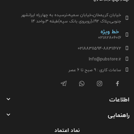
خیابان کریمخان،خیابان سمیه،نرسیده به چهارراه ایرانشهر
جنوبی،پلاک 192،(روبروی بانک سپه)طبقه 3،واحد 14
خط ویژه
02182806016
02188311594-88311672
Info@pubstore.ir
ساعات کاری : 9 صبح تا 6 عصر
اطلاعات

راهنمایی

نماد اعتماد