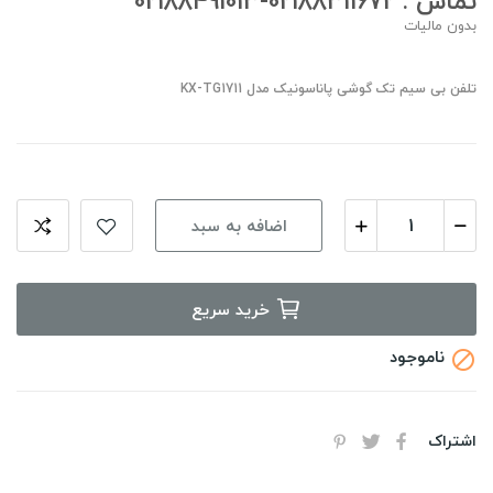
تماس : 02188311672-02188491013
بدون مالیات
تلفن بی سیم تک گوشی پاناسونیک مدل KX-TG1711
اضافه به سبد
خرید سریع
ناموجود

اشتراک