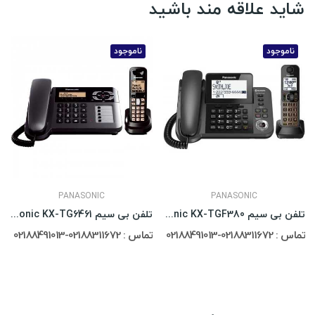
شاید علاقه مند باشید
ناموجود
ناموجود
PANASONIC
PANASONIC
تلفن بی سیم Panasonic KX-TGF380
تلفن بی سیم Panasonic KX-TG6461
تماس : 02188311672-02188491013
تماس : 02188311672-02188491013