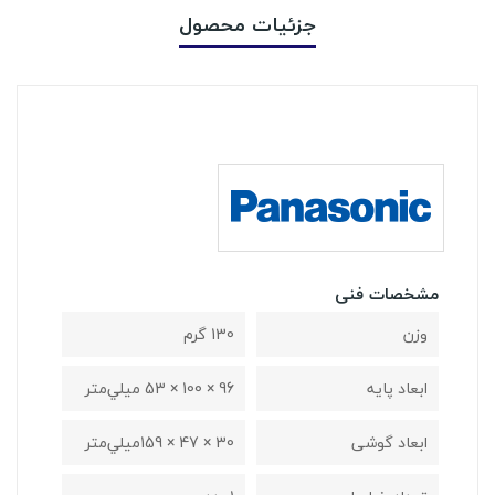
جزئیات محصول
مشخصات فنی
وزن
130 گرم
ابعاد پایه
96 × 100 × 53 ميلي‌متر
ابعاد گوشی
30 × 47 × 159ميلي‌متر