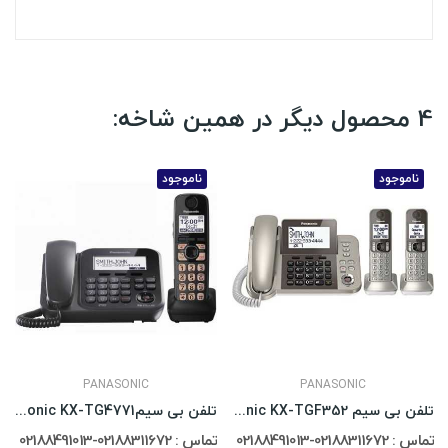
4 محصول دیگر در همین شاخه:
ناموجود
ناموجود
PANASONIC
PANASONIC
تلفن بی سیم Panasonic KX-TGF352
تلفن بی سیمPanasonic KX-TG4771
تماس : 02188311672-02188491013
تماس : 02188311672-02188491013