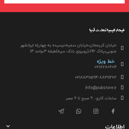
خیابان کریمخان،خیابان سمیه،نرسیده به چهارراه ایرانشهر
جنوبی،پلاک 192،(روبروی بانک سپه)طبقه 3،واحد 14
خط ویژه
02182806016
02188311594-88311672
Info@pubstore.ir
ساعات کاری : 9 صبح تا 6 عصر
اطلاعات
