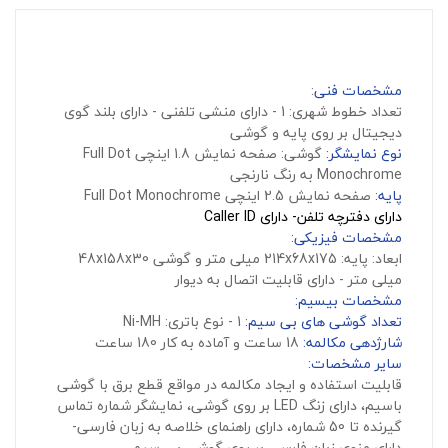
مشخصات فنی
:
تعداد خطوط شهری: 1 - دارای منشی تلفنی - دارای بلند گوی
دیجیتال بر روی پایه و گوشی
نوع نمایشگر:
گوشی: صفحه نمایش 1.8 اینچی Full Dot
Monochrome به رنگ نارنجی
پایه:
صفحه نمایش 2.5 اینچی Full Dot Monochrome
دارای دفترچه تلفن- دارای Caller ID
مشخصات فیزیکی:
ابعاد: پایه: 214x68x175 میلی متر و گوشی 48x158x30
میلی متر - دارای قابلیت اتصال به دیوار
مشخصات بیسیم:
تعداد گوشی های بی سیم:
1 - نوع باتری: Ni-MH
شارژدهی مکالمه:
18 ساعت و آماده به کار 180 ساعت
سایر مشخصات:
قابلیت استفاده و ایجاد مکالمه در مواقع قطع برق با گوشی
باسیم، دارای زنگ LED بر روی گوشی، نمایشگر شماره تماس
گیرنده تا 50 شماره، دارای راهنمای خلاصه به زبان فارسی-
دارای منوی زبان فارسی بر روی گوشی بی سیم