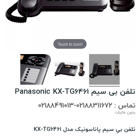
Touch to zoom
تلفن بی سیم Panasonic KX-TG6461
تماس : 02188311672-02188491013
بدون مالیات
تلفن بي سيم پاناسونيک مدل KX-TG6461