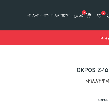
0
0
تماس : 02188311672-02188491013
ا ما