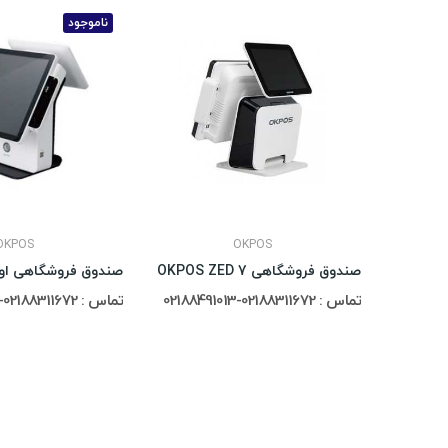
ناموجود
OKPOS
OKPOS
صندوق فروشگاهی OKPOS ZED 7
تماس : 02188311672-02188491013
تماس : 02188311672-02188491013