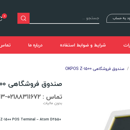
0
د به حساب
ات
شرایط و ضوابط استفاده
درباره ما
تماس ب
صندوق فروشگاهی OKPOS Z-1500
صندوق فروشگاهی OKPOS Z-1500
تماس : 02188311672-02188491013
بدون مالیات
OKPOS Z-1500 POS Terminal – Atom D2550