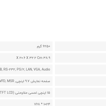
6250 گرم
38.9 X 20.6 X 32.2 Cm
B, RS-232, PS/2, LAN, VGA, Audio
صفحه نمایش 9.7 اینچی, VFD, MSR
15 اینچی لمسی مقاومتی (TFT LCD
1024 * 768