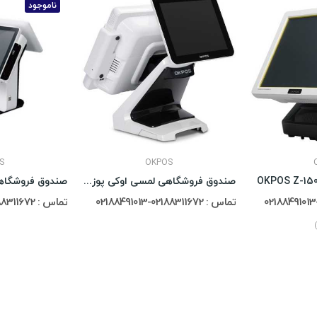
ناموجود
S
OKPOS
صندوق فروشگاهی لمسی اوکی پوز OKPOS Z-9000
تماس : 02188311672-02188491013
تماس : 02188311672-02188491013