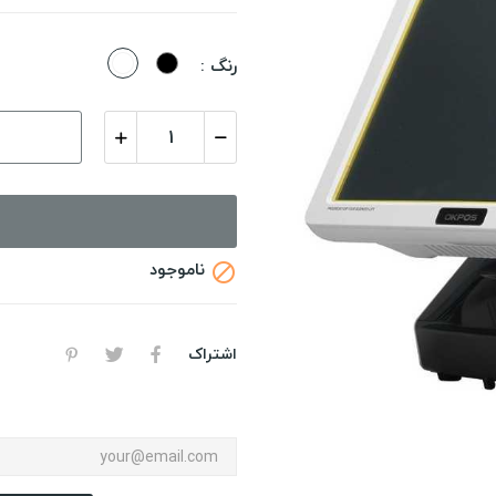
مشکی
سفید
رنگ :
ناموجود

اشتراک