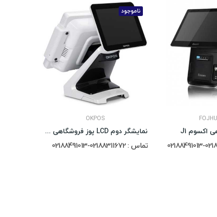
ناموجود
ناموجود
OKPOS
FOJH
 اکسوم J1
نمایشگر دوم LCD پوز فروشگاهی OKPOS
صندوق فروشگاهی 5
تماس : 02188311672-02188491013
تماس : 02188311672-02188491013