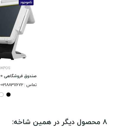
ناموجود
OKPOS
صندوق فروشگاهی OKPOS Z-1500
تماس : 02188311672-02188491013
8 محصول دیگر در همین شاخه: