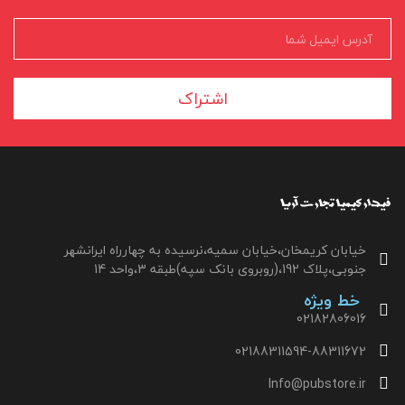
اشتراک
خیابان کریمخان،خیابان سمیه،نرسیده به چهارراه ایرانشهر
جنوبی،پلاک 192،(روبروی بانک سپه)طبقه 3،واحد 14
خط ویژه
02182806016
02188311594-88311672
Info@pubstore.ir