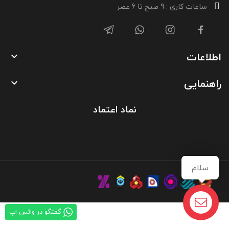
ساعات کاری : 9 صبح تا 6 عصر
اطلاعات

راهنمایی

نماد اعتماد
سلام
گفتگو در واتس اپ