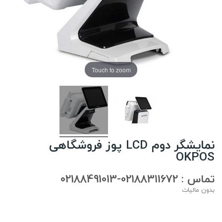
Touch to zoom
نمایشگر دوم LCD پوز فروشگاهی
OKPOS
تماس : 02188311672-02188491013
بدون مالیات