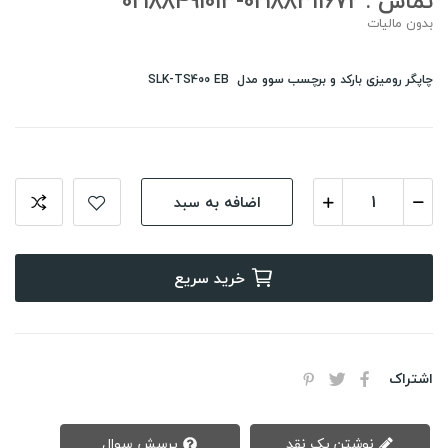
تماس : 02188311672-02188491013
بدون مالیات
چاپگر رومیزی بارکد و برچسب سوو مدل SLK-TS400 EB
اضافه به سبد
خرید سریع
اشتراک
نوشتن یک نقد
پرسش سوال