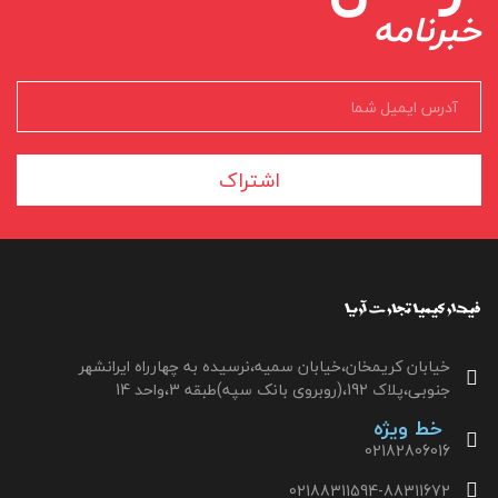
خبرنامه
اشتراک
خیابان کریمخان،خیابان سمیه،نرسیده به چهارراه ایرانشهر
جنوبی،پلاک 192،(روبروی بانک سپه)طبقه 3،واحد 14
خط ویژه
02182806016
02188311594-88311672