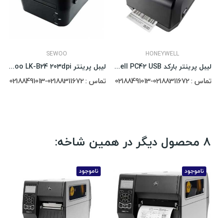
SEWOO
HONEYWELL
لیبل پرینتر بارکد Honeywell PC42 USB
لیبل پرینتر Sewoo LK-B24 203dpi
تماس : 02188311672-02188491013
تماس : 02188311672-02188491013
8 محصول دیگر در همین شاخه:
ناموجود
ناموجود