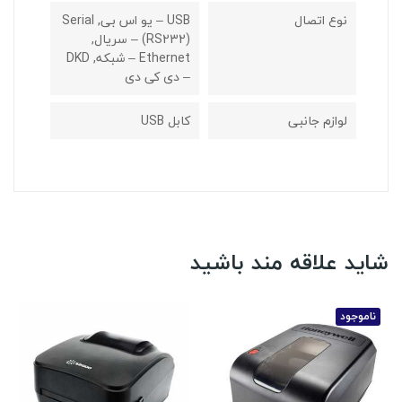
نوع اتصال
USB – یو اس بی, Serial
(RS232) – سریال,
Ethernet – شبکه, DKD
– دی کی دی
لوازم جانبی
کابل USB
شاید علاقه مند باشید
ناموجود