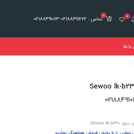
0
0
تماس : 02188311672-02188491013
ا ما
Sewoo lk