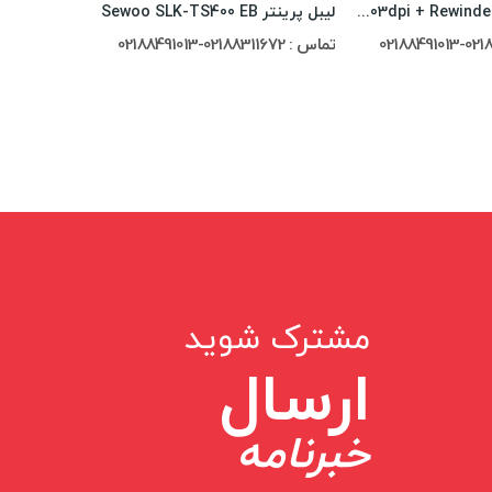
پرینتر لیبل زن Zebra ZT410 203dpi + Rewinder
لیبل پرینتر Sewoo SLK-TS400 EB
تماس : 02188311672-02188491013
تماس : 02188311672-02188491013
مشترک شوید
ارسال
خبرنامه