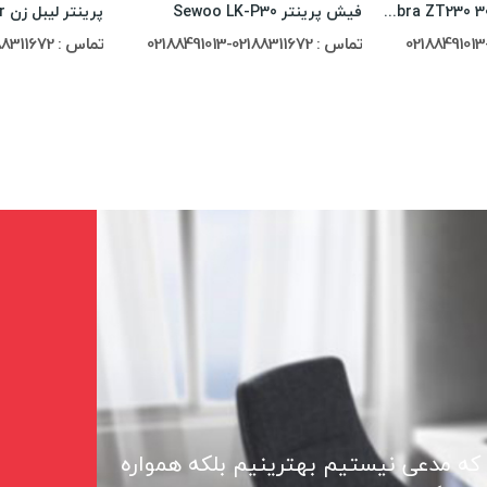
پرینتر لیبل زن Zebra ZT230 300dpi
فیش پرینتر Sewoo LK-P30
تماس : 02188311672-02188491013
تماس : 02188311672-02188491013
 که مدعی نیستیم بهترینیم بلکه همواره