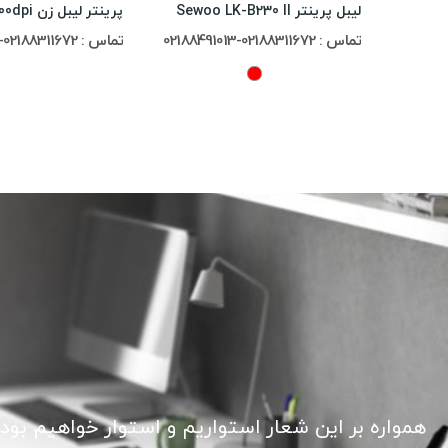
پرینتر لیبل زن بارکد Zebra 105SL Plus 300dpi
لیبل پرینتر Sewoo LK-B230 II
تماس : 02188311672-02188491013
تماس : 02188311672-02188491013
همواره بر این شعار استواریم و استوار خواهیم بود