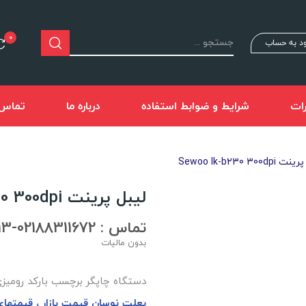
0
د به حساب
ات
شرایط و ضوابط استفاده
درباره ما
تماس ب
Sewoo lk-b230 300dp
لیبل پرینت Sewoo lk-b230 300dpi
تماس : 02188311672-02188491013
بدون مالیات
دستگاه چاپگر برچسب بارکد رومیزی سوو -b230