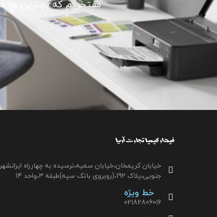
مفتخریم که بهترین ها ما ر
خیابان کریمخان،خیابان سمیه،نرسیده به چهارراه ایرانشهر
جنوبی،پلاک 192،(روبروی بانک سپه)طبقه 3،واحد 14
خط ویژه
02182806016