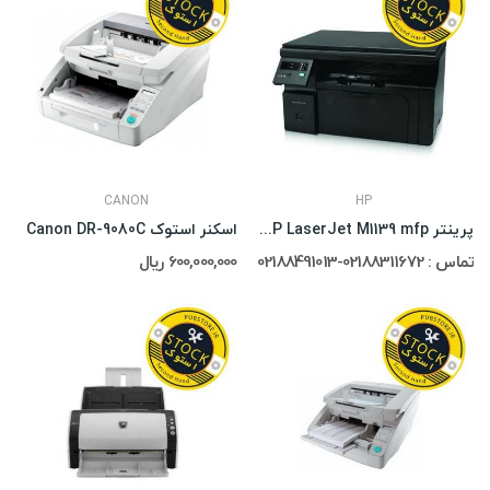
CANON
HP
پرینتر HP LaserJet M1139 mfp استوک
اسکنر استوک Canon DR-9080C
تماس : 02188311672-02188491013
600,000,000 ریال