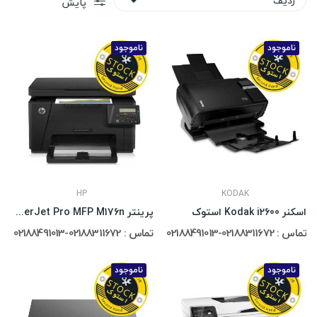
ردیف

پایش
ناموجود
ناموجود
HP
KODAK
اسکنر Kodak i2600 استوک
پرینتر HP LaserJet Pro MFP M176n استوک
تماس : 02188311672-02188491013
تماس : 02188311672-02188491013
ناموجود
ناموجود