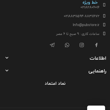
خط ویژه
02182806016
02188311594-88311672
Info@pubstore.ir
ساعات کاری : 9 صبح تا 6 عصر
اطلاعات

راهنمایی

نماد اعتماد