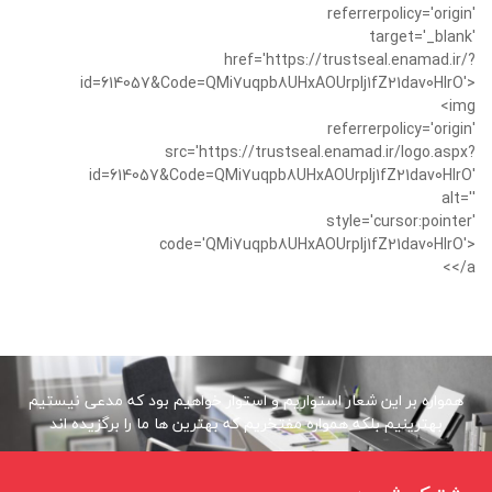
referrerpolicy='origin'
target='_blank'
href='https://trustseal.enamad.ir/?
id=614057&Code=QMi7uqpb8UHxAOUrplj1fZ21dav0HIrO'>
<img
referrerpolicy='origin'
src='https://trustseal.enamad.ir/logo.aspx?
id=614057&Code=QMi7uqpb8UHxAOUrplj1fZ21dav0HIrO'
alt=''
style='cursor:pointer'
code='QMi7uqpb8UHxAOUrplj1fZ21dav0HIrO'>
</a>
همواره بر این شعار استواریم و استوار خواهیم بود که مدعی نیستیم
بهترینیم بلکه همواره مفتخریم که بهترین ها ما را برگزیده اند