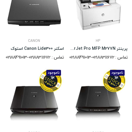
CANON
HP
پرینتر HP Color LaserJet Pro MFP M277N استوک
اسکنر Canon Lide300 استوک
تماس : 02188311672-02188491013
تماس : 02188311672-02188491013
ناموجود
ناموجود