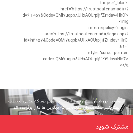
target='_blank'
href='https://trustseal.enamad.ir/?
id=614057&Code=QMi7uqpb8UHxAOUrplj1fZ21dav0HIrO'>
<img
referrerpolicy='origin'
src='https://trustseal.enamad.ir/logo.aspx?
id=614057&Code=QMi7uqpb8UHxAOUrplj1fZ21dav0HIrO'
alt=''
style='cursor:pointer'
code='QMi7uqpb8UHxAOUrplj1fZ21dav0HIrO'>
</a>
همواره بر این شعار استواریم و استوار خواهیم بود که مدعی نیستیم
بهترینیم بلکه همواره مفتخریم که بهترین ها ما را برگزیده اند
مشترک شوید