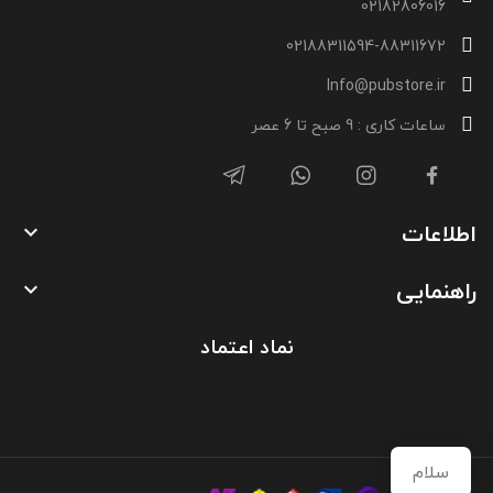
02182806016
02188311594-88311672
Info@pubstore.ir
ساعات کاری : 9 صبح تا 6 عصر
اطلاعات

راهنمایی

نماد اعتماد
سلام