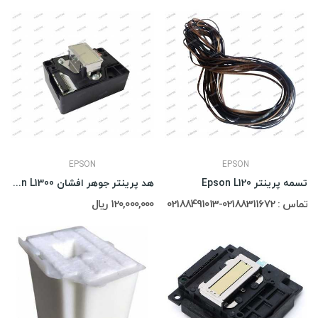
EPSON
EPSON
تسمه پرینتر Epson L120
هد پرینتر جوهر افشان Epson L1300
تماس : 02188311672-02188491013
120,000,000 ریال