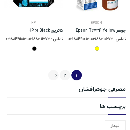
HP
EPSON
جوهر Epson T6734 Yellow
کاتریج HP 61 Black
تماس : 02188311672-02188491013
تماس : 02188311672-02188491013
2
1

مصرفی جوهرافشان
برچسب ها
فیدار