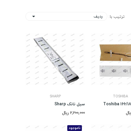
ردیف
ترتیب با:

SHARP
TOSHIBA
سیل تانک Sharp
2,200,000 ریال
ناموجود