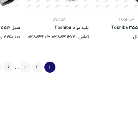
TOSHIBA
TOSHIBA
بلید درام Toshiba
سیل Sharp AR-5516
تماس : 02188311672-02188491013
2,250,000 ریال
6
…
3
2
1