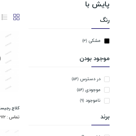
پایش با
رنگ
مشکی
(3)
موجود بودن
در دسترس
(54)
موجودی
(54)
ناموجود
(9)
کلاج رجیستر iba 166
برند
تماس : 02188311672-02188491013