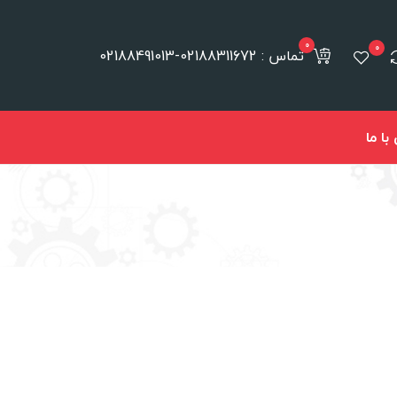
0
0
تماس : 02188311672-02188491013
ا ما