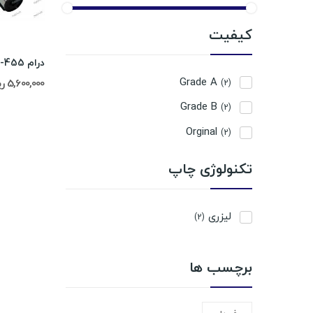
کیفیت
درام Toshiba 355-455
Grade A
5,600,000 ریال
(2)
Grade B
(2)
Orginal
(2)
تکنولوژی چاپ
لیزری
(2)
برچسب ها