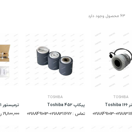
63 محصول وجود دارد
TOSHIBA
TOSHIBA
Tosh
پیکاپ Toshiba 452
ترمیستور Toshiba 166/181
تماس : 02188311672-02188491013
19,800,000 ریال