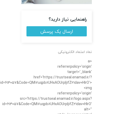
راهنمایی نیاز دارید؟
ارسال یک پرسش
نماد اعتماد الکترونیکی
<a
referrerpolicy='origin'
target='_blank'
href='https://trustseal.enamad.ir/?
id=614057&Code=QMi7uqpb8UHxAOUrplj1fZ21dav0HIrO'>
<img
referrerpolicy='origin'
src='https://trustseal.enamad.ir/logo.aspx?
id=614057&Code=QMi7uqpb8UHxAOUrplj1fZ21dav0HIrO'
alt=''