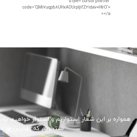
style='cursor:pointer'
code='QMi7uqpb8UHxAOUrplj1fZ21dav0HIrO'>
</a>
همواره بر این شعار استواریم و استوار خواهیم بود
مفتخریم که بهترین ها ما ر