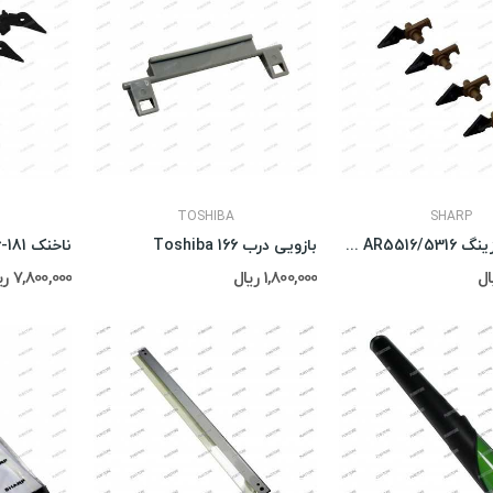
TOSHIBA
SHARP
ناخنک فیوزینگ Sharp AR5516/5316
بازویی درب Toshiba 166
ناخنک Toshiba 166-181
1,800,000 ریال
7,800,000 ریال