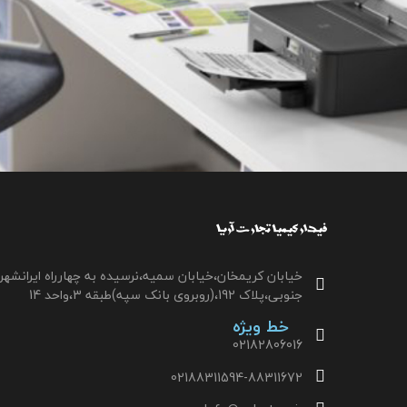
خیابان کریمخان،خیابان سمیه،نرسیده به چهارراه ایرانشهر
جنوبی،پلاک 192،(روبروی بانک سپه)طبقه 3،واحد 14
خط ویژه
02182806016
02188311594-88311672