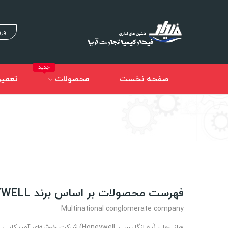
ورو
جدید
صفحه نخست
محصولات
تعمیر
فهرست محصولات بر اساس برند HONEYWELL
Multinational conglomerate company
هانی‌ول
، (به انگلیسی: Honeywell) شرک