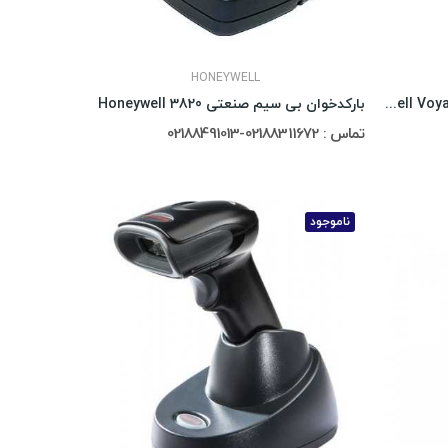
HONEYWELL
بارکد خوان تک بعدی Honeywell Voyager 1450g-1D
بارکدخوان بی سیم صنعتی Honeywell 3820
تماس : 02188311672-02188491013
ناموجود