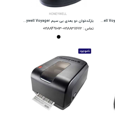
HONEYWELL
بارکدخوان دو بعدی Honeywell Voyager 1450g-2D
بارکدخوان دو بعدی بی سیم Honeywell Voyager...
تماس : 02188311672-02188491013
ناموجود