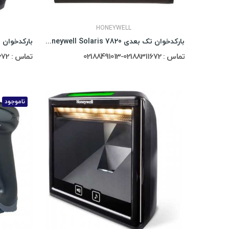
HONEYWELL
بارکدخوان تک بعدی Honeywell Solaris 7820
تماس : 02188311672-02188491013
تماس : 02188311672-02188491013
ناموجود