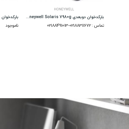
HONEYWELL
بارکدخوان دوبعدی Honeywell Solaris 7980g
تماس : 02188311672-02188491013
ناموجود