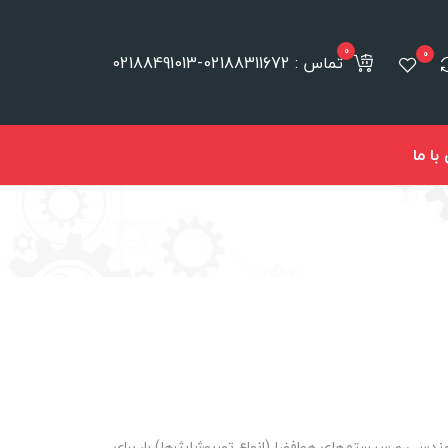
0
0
تماس : 02188311672-02188491013
ا ما
ی و مهندسی و سیستم‌های هوافضا (انواع توربوشارژرها) را، برای