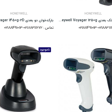
HONEYWELL
HONEYWELL
بارکدخوان تک بعدی Honeywell Voyager 1250g
تماس : 02188311672-02188491013
ناموجود