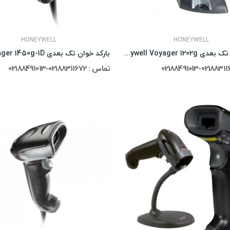
HONEYWELL
HONEYWELL
بارکد خوان تک بعدی Honeywell Voyager 1202g
تماس : 02188311672-02188491013