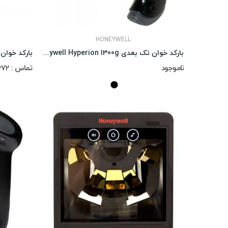
HONEYWELL
بارکد خوان تک بعدی Honeywell Hyperion 1300g
ناموجود
تماس : 02188311672-02188491013