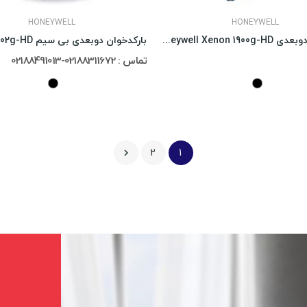
HONEYWELL
HONEYWELL
بارکدخوان دوبعدی Honeywell Xenon 1900g-HD
تماس : 02188311672-02188491013
2
1
