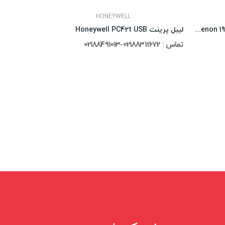
HONEYWELL
بارکدخوان دوبعدی بی سیم Honeywell Xenon 1902g-HD
لیبل پرینت Honeywell PC42t USB
تماس : 02188311672-02188491013