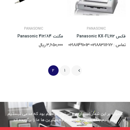
PANASONIC
PANASONIC
فکس Panasonic KX-FL612
مگنت Panasonic 412/84
تماس : 02188311672-02188491013
3,650,000 ریال
2
1

همواره بر این شعار استواریم و استوار خواهیم بود که مدعی نیستیم
بهترینیم بلکه همواره مفتخریم که بهترین ها ما را برگزیده اند