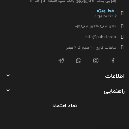
جنوبی،پلاک 192،(روبروی بانک سپه)طبقه 3،واحد 14
خط ویژه
02182806016
02188311594-88311672
Info@pubstore.ir
ساعات کاری : 9 صبح تا 6 عصر
اطلاعات

راهنمایی

نماد اعتماد