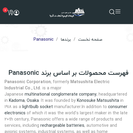
0
صفحه نخست
برندها
Panasonic
فهرست محصولات بر اساس برند Panasonic
Panasonic Corporation
, formerly
Matsushita Electric
Industrial Co., Ltd.
is a major
Japanese
multinational
conglomerate company
, headquartered
in
Kadoma
,
Osaka
. It was founded by
Kōnosuke Matsushita
in
1918 as a
lightbulb socket
manufacturer.In addition to
consumer
electronics
of which it was the world's largest maker in the late
20th century, Panasonic offers a wide range of products and
services, including
rechargeable batteries
, automotive and
avionic systems, industrial systems, as well as home