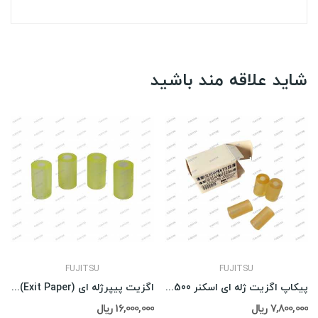
شاید علاقه مند باشید
FUJITSU
FUJITSU
پیکاپ اگزیت ژله ای اسکنر Fujitsu S-500
اگزیت پیپرژله ای (Exit Paper) Fujitsu 6130
7,800,000 ریال
16,000,000 ریال