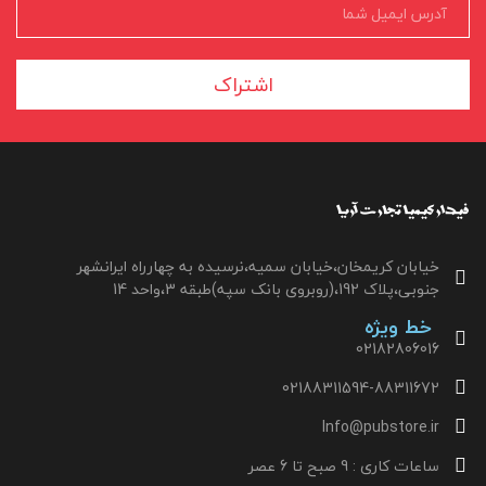
اشتراک
خیابان کریمخان،خیابان سمیه،نرسیده به چهارراه ایرانشهر
جنوبی،پلاک 192،(روبروی بانک سپه)طبقه 3،واحد 14
خط ویژه
02182806016
02188311594-88311672
Info@pubstore.ir
ساعات کاری : 9 صبح تا 6 عصر