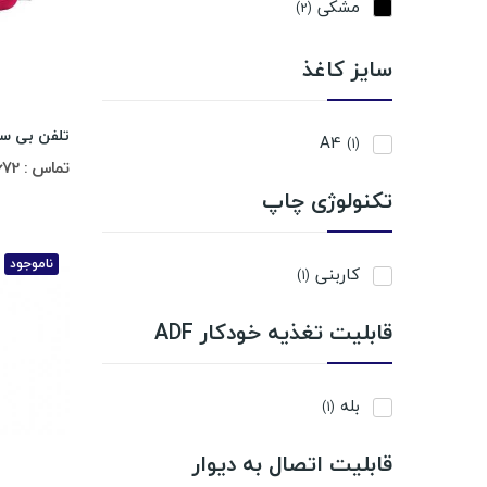
مشکی
(2)
سایز کاغذ
A4
(1)
تماس : 02188311672-02188491013
تکنولوژی چاپ
ناموجود
کاربنی
(1)
قابلیت تغذیه خودکار ADF
بله
(1)
قابلیت اتصال به دیوار