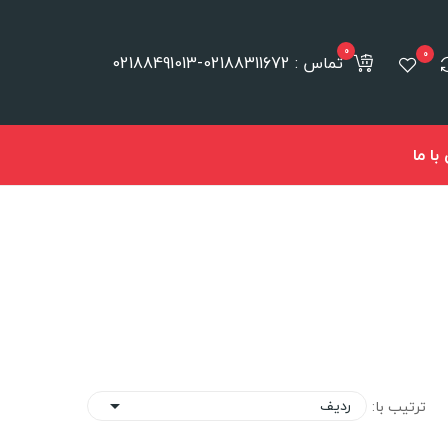
0
0
تماس : 02188311672-02188491013
ا ما
ردیف
ترتیب با:
