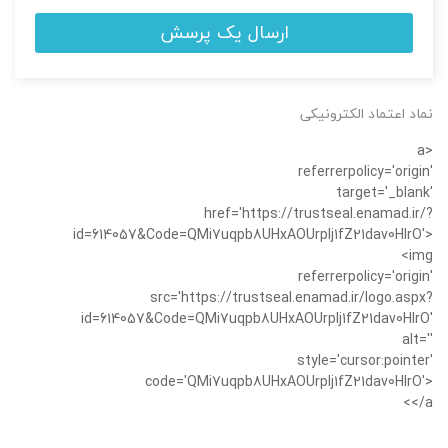
ارسال یک پرسش
نماد اعتماد الکترونیکی
<a
referrerpolicy='origin'
target='_blank'
href='https://trustseal.enamad.ir/?
id=614057&Code=QMi7uqpb8UHxAOUrplj1fZ21dav0HIrO'>
<img
referrerpolicy='origin'
src='https://trustseal.enamad.ir/logo.aspx?
id=614057&Code=QMi7uqpb8UHxAOUrplj1fZ21dav0HIrO'
alt=''
style='cursor:pointer'
code='QMi7uqpb8UHxAOUrplj1fZ21dav0HIrO'>
</a>