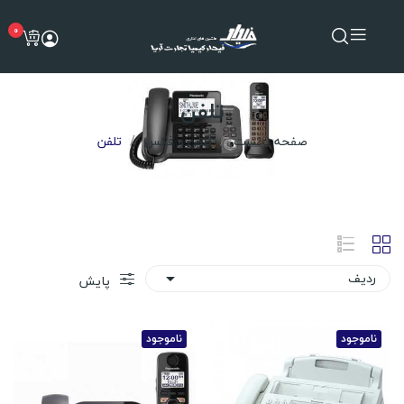
0
تلفن
صفحه نخست
تلفن و فکس
تلفن
ردیف

پایش
ناموجود
ناموجود