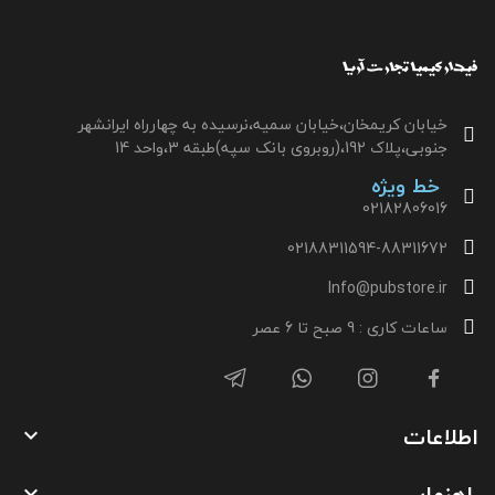
خیابان کریمخان،خیابان سمیه،نرسیده به چهارراه ایرانشهر
جنوبی،پلاک 192،(روبروی بانک سپه)طبقه 3،واحد 14
خط ویژه
02182806016
02188311594-88311672
Info@pubstore.ir
ساعات کاری : 9 صبح تا 6 عصر
اطلاعات

راهنمایی
