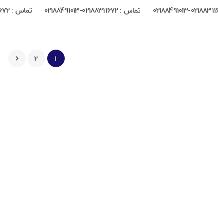
تماس : 02188311672-02188491013
تماس : 02188311672-02188491013
2
1
