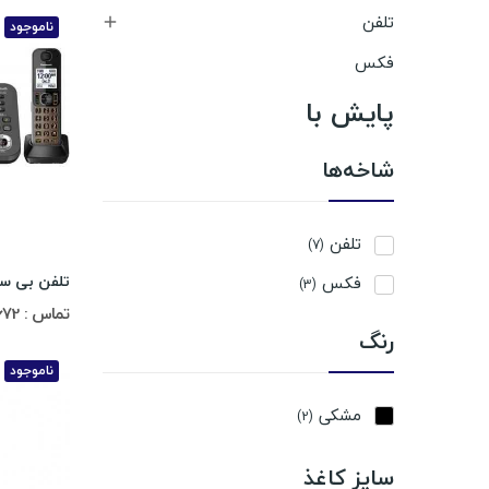
تلفن

ناموجود
فکس
پایش با
شاخه‌ها
تلفن
(7)
فکس
(3)
تماس : 02188311672-02188491013
رنگ
ناموجود
مشکی
(2)
سایز کاغذ