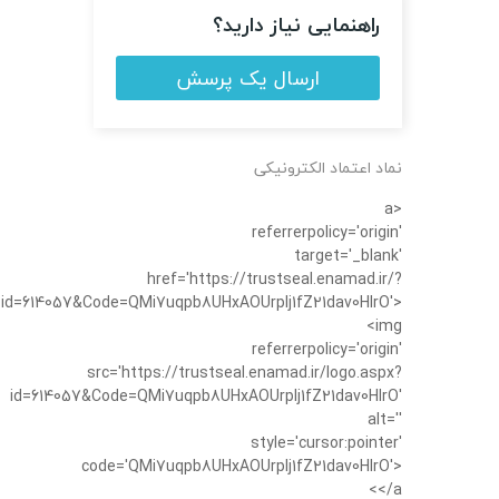
راهنمایی نیاز دارید؟
ارسال یک پرسش
نماد اعتماد الکترونیکی
<a
referrerpolicy='origin'
target='_blank'
href='https://trustseal.enamad.ir/?
id=614057&Code=QMi7uqpb8UHxAOUrplj1fZ21dav0HIrO'>
<img
referrerpolicy='origin'
src='https://trustseal.enamad.ir/logo.aspx?
id=614057&Code=QMi7uqpb8UHxAOUrplj1fZ21dav0HIrO'
alt=''
style='cursor:pointer'
code='QMi7uqpb8UHxAOUrplj1fZ21dav0HIrO'>
</a>