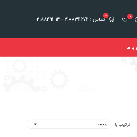
0
0
تماس : 02188311672-02188491013
ا ما
ردیف
ترتیب با:
