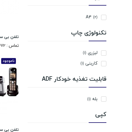
A4
(2)
تکنولوژی چاپ
تماس : 02188311672-02188491013
لیزری
(1)
ناموجود
کاربنی
(1)
قابلیت تغذیه خودکار ADF
بله
(1)
کپی