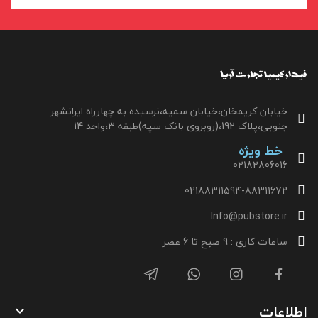
خیابان کریمخان،خیابان سمیه،نرسیده به چهارراه ایرانشهر
جنوبی،پلاک 192،(روبروی بانک سپه)طبقه 3،واحد 14
خط ویژه
02182806016
02188311594-88311672
Info@pubstore.ir
ساعات کاری : 9 صبح تا 6 عصر
اطلاعات
