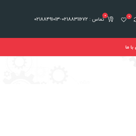
0
0
تماس : 02188311672-02188491013
ا ما